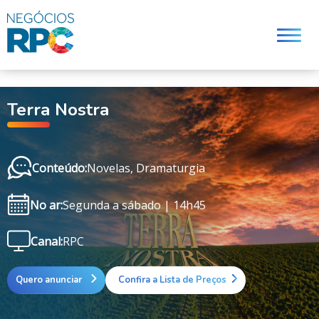
q
Terra Nostra
Conteúdo:
Novelas, Dramaturgia
No ar:
Segunda a sábado | 14h45
Canal:
RPC
Quero anunciar
Confira a Lista de Preços