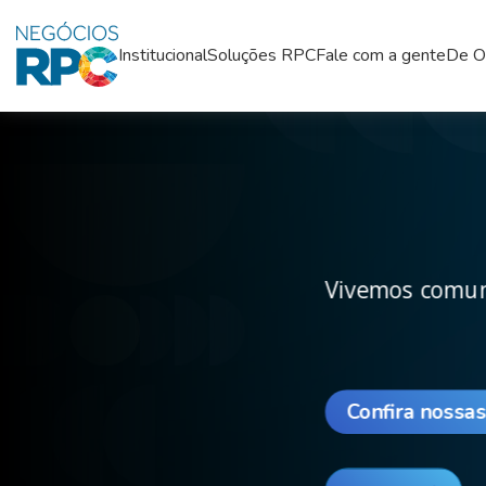
Institucional
Soluções RPC
Fale com a gente
De O
Vivemos comun
Confira nossa