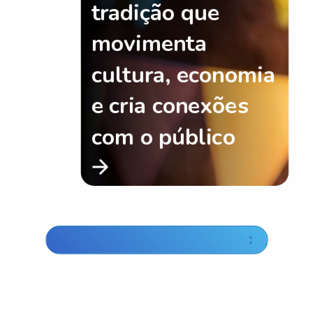
tradição que
movimenta
cultura, economia
e cria conexões
com o público
Ir para o De Olho no Mercado