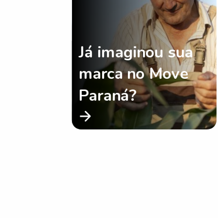
Já imaginou sua
marca no Move
Paraná?