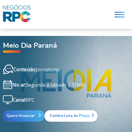
q
Meio Dia Paraná
Conteúdo:
Jornalismo
No ar:
Segunda a sábado | 11h45
Canal:
RPC
Quero Anunciar
Confira Lista de Preço