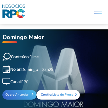
q
Domingo Maior
Conteúdo:
Filme
No ar:
Domingo | 23h25
Canal:
RPC
Quero Anunciar
Confira Lista de Preço