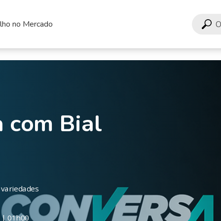
lho no Mercado
 com Bial
, variedades
 | 01h00