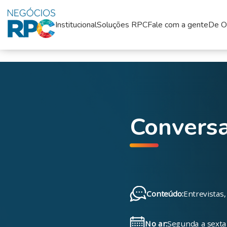
q
Institucional
Soluções RPC
Fale com a gente
De O
Conversa
Conteúdo:
Entrevistas
No ar:
Segunda a sexta