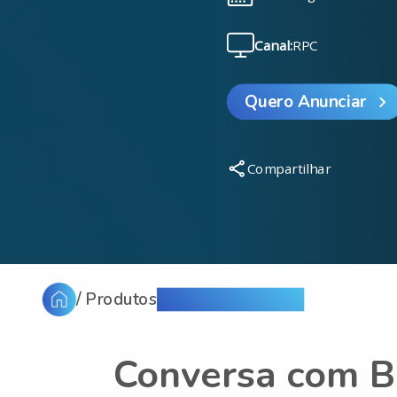
Canal:
RPC
Quero Anunciar
Compartilhar
/ Produtos
/ Conversa com Bial
Conversa com B