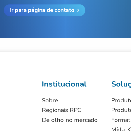
Ir para página de contato
Institucional
Solu
Sobre
Produt
Regionais RPC
Produto
De olho no mercado
Format
Mídia K